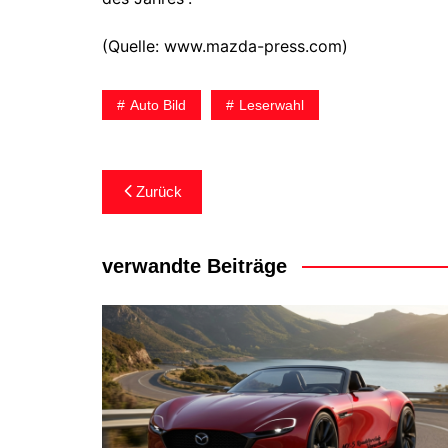
(Quelle: www.mazda-press.com)
Auto Bild
Leserwahl
Beitragsnavigation
Zurück
verwandte Beiträge