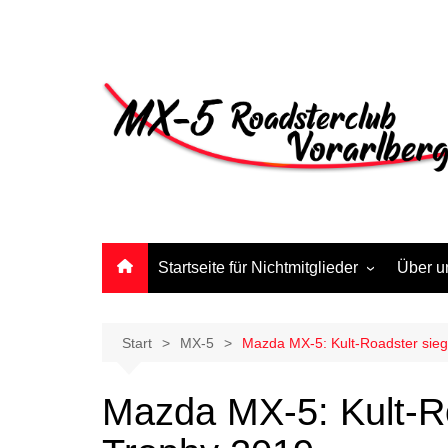
Zum
Inhalt
springen
Startseite für Nichtmitglieder
Über u
Anmeldeformular
Start
MX-5
Mazda MX-5: Kult-Roadster sieg
Mazda MX-5: Kult-Ro